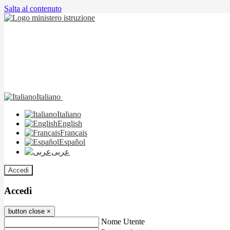
Salta al contenuto
Italiano
Italiano
English
Français
Español
عربى
Accedi
Accedi
button close
×
Nome Utente