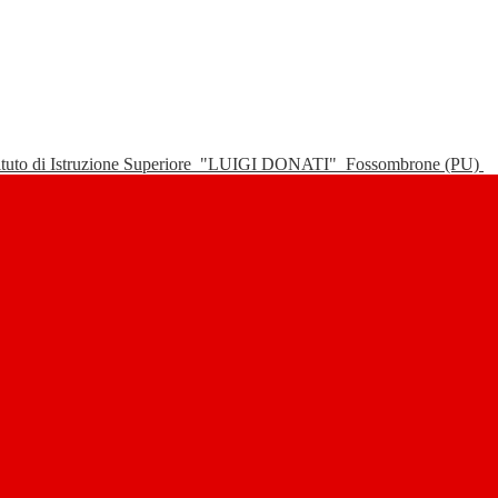
tituto di Istruzione Superiore
"LUIGI DONATI"
Fossombrone (PU)