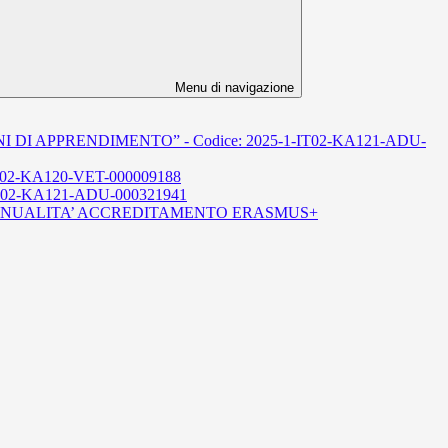
Menu di navigazione
I FINI DI APPRENDIMENTO” - Codice: 2025-1-IT02-KA121-ADU-
-IT02-KA120-VET-000009188
IT02-KA121-ADU-000321941
 ANNUALITA’ ACCREDITAMENTO ERASMUS+