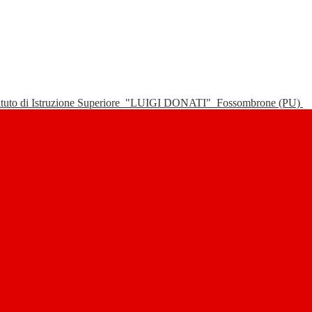
tituto di Istruzione Superiore
"LUIGI DONATI"
Fossombrone (PU)