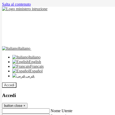
Salta al contenuto
Italiano
Italiano
English
Français
Español
عربى
Accedi
Accedi
button close
×
Nome Utente