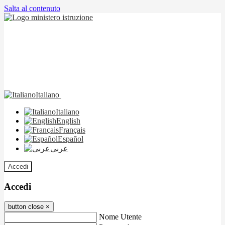
Salta al contenuto
Italiano
Italiano
English
Français
Español
عربى
Accedi
Accedi
button close
×
Nome Utente