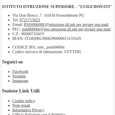
ISTITUTO ISTRUZIONE SUPERIORE - "LUIGI DONATI"
Via Don Bosco, 7 - 61034 Fossombrone PU
Tel:
0721715023
Email:
PSIS00600E@istruzione.it
Link per inviare una mail
PEC:
psis00600e@pec.istruzione.it
Link per inviare una mail
C.F.: 90000710419
IBAN: IT24Q0623068290000015131629
CODICE IPA: istsc_psis00600e
Codice univoco di fatturazione: UFTTDH
Seguici su
Facebook
Youtube
Instagram
Sezione Link Utili
Cookie policy
Note legali
Informativa Privacy
Ufficio Relazioni con il Pubblico