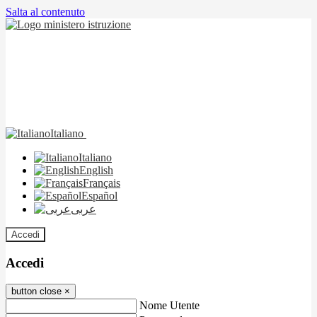
Salta al contenuto
Italiano
Italiano
English
Français
Español
عربى
Accedi
Accedi
button close
×
Nome Utente