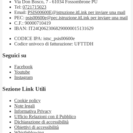
Via Don Bosco, 7 - 61034 Fossombrone PU
Tel:
0721715023
Email:
PSIS00600E@istruzione.it
Link per inviare una mail
PEC:
psis00600e@pec.istruzione.it
Link per inviare una mail
C.F.: 90000710419
IBAN: IT24Q0623068290000015131629
CODICE IPA: istsc_psis00600e
Codice univoco di fatturazione: UFTTDH
Seguici su
Facebook
Youtube
Instagram
Sezione Link Utili
Cookie policy
Note legali
Informativa Privacy
Ufficio Relazioni con il Pubblico
Dichiarazione di accessibilità
Obiettivi di accessibilità
Whistleblowing