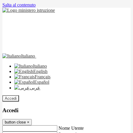
Salta al contenuto
Italiano
Italiano
English
Français
Español
عربى
Accedi
Accedi
button close
×
Nome Utente