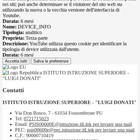
nei siti; può anche determinare se il visitatore del sito web sta
utilizzando la nuova o la vecchia versione dell'interfaccia di
Youtube.
Durata:
6 mesi
Nome:
DEVICE_INFO
Tipologia:
analitico
Proprieta:
Terza-parte
Descrizione:
YouTube utilizza questo cookie per identificare la
tipologia di device utilizzata dall'utente.
Durata:
6 mesi
Accetta tutti
Salva le preferenze
ISTITUTO ISTRUZIONE SUPERIORE -
"LUIGI DONATI"
Contatti
ISTITUTO ISTRUZIONE SUPERIORE - "LUIGI DONATI"
Via Don Bosco, 7 - 61034 Fossombrone PU
Tel:
0721715023
Email:
PSIS00600E@istruzione.it
Link per inviare una mail
PEC:
psis00600e@pec.istruzione.it
Link per inviare una mail
C.F.: 90000710419