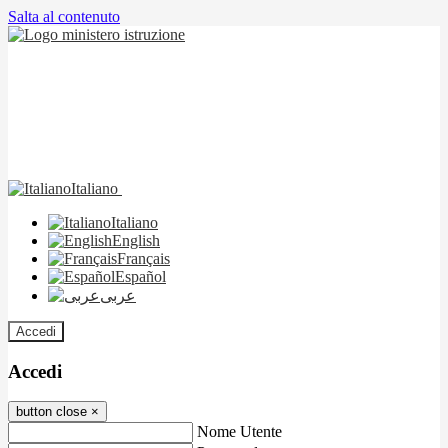
Salta al contenuto
Italiano
Italiano
English
Français
Español
عربى
Accedi
Accedi
button close
×
Nome Utente