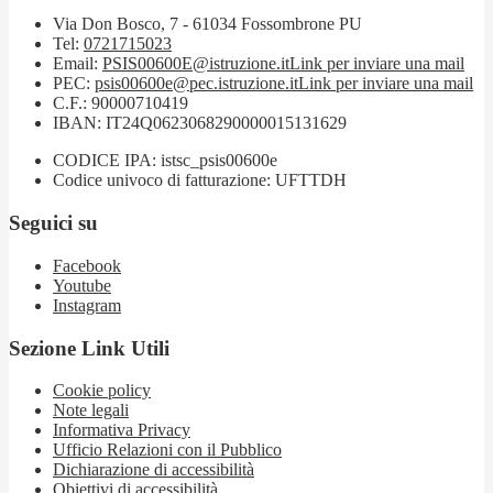
Via Don Bosco, 7 - 61034 Fossombrone PU
Tel:
0721715023
Email:
PSIS00600E@istruzione.it
Link per inviare una mail
PEC:
psis00600e@pec.istruzione.it
Link per inviare una mail
C.F.: 90000710419
IBAN: IT24Q0623068290000015131629
CODICE IPA: istsc_psis00600e
Codice univoco di fatturazione: UFTTDH
Seguici su
Facebook
Youtube
Instagram
Sezione Link Utili
Cookie policy
Note legali
Informativa Privacy
Ufficio Relazioni con il Pubblico
Dichiarazione di accessibilità
Obiettivi di accessibilità