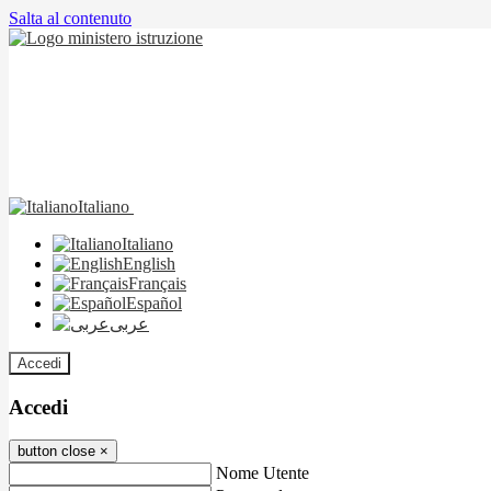
Salta al contenuto
Italiano
Italiano
English
Français
Español
عربى
Accedi
Accedi
button close
×
Nome Utente