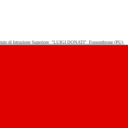
tituto di Istruzione Superiore
"LUIGI DONATI"
Fossombrone (PU)