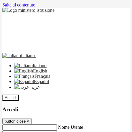
Salta al contenuto
Italiano
Italiano
English
Français
Español
عربى
Accedi
Accedi
button close
×
Nome Utente