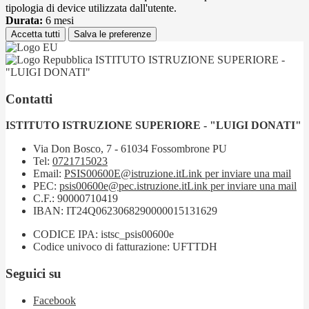
tipologia di device utilizzata dall'utente.
Durata:
6 mesi
Accetta tutti
Salva le preferenze
ISTITUTO ISTRUZIONE SUPERIORE -
"LUIGI DONATI"
Contatti
ISTITUTO ISTRUZIONE SUPERIORE - "LUIGI DONATI"
Via Don Bosco, 7 - 61034 Fossombrone PU
Tel:
0721715023
Email:
PSIS00600E@istruzione.it
Link per inviare una mail
PEC:
psis00600e@pec.istruzione.it
Link per inviare una mail
C.F.: 90000710419
IBAN: IT24Q0623068290000015131629
CODICE IPA: istsc_psis00600e
Codice univoco di fatturazione: UFTTDH
Seguici su
Facebook