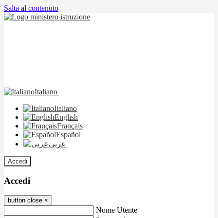
Salta al contenuto
Italiano
Italiano
English
Français
Español
عربى
Accedi
Accedi
button close
×
Nome Utente