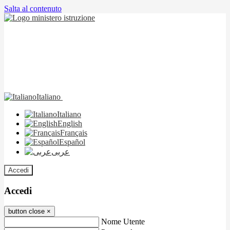
Salta al contenuto
Italiano
Italiano
English
Français
Español
عربى
Accedi
Accedi
button close
×
Nome Utente