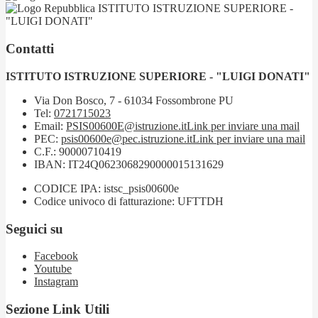
ISTITUTO ISTRUZIONE SUPERIORE -
"LUIGI DONATI"
Contatti
ISTITUTO ISTRUZIONE SUPERIORE - "LUIGI DONATI"
Via Don Bosco, 7 - 61034 Fossombrone PU
Tel:
0721715023
Email:
PSIS00600E@istruzione.it
Link per inviare una mail
PEC:
psis00600e@pec.istruzione.it
Link per inviare una mail
C.F.: 90000710419
IBAN: IT24Q0623068290000015131629
CODICE IPA: istsc_psis00600e
Codice univoco di fatturazione: UFTTDH
Seguici su
Facebook
Youtube
Instagram
Sezione Link Utili