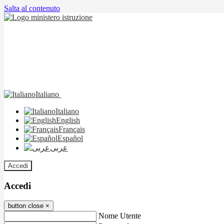
Salta al contenuto
Italiano
Italiano
English
Français
Español
عربى
Accedi
Accedi
button close
×
Nome Utente