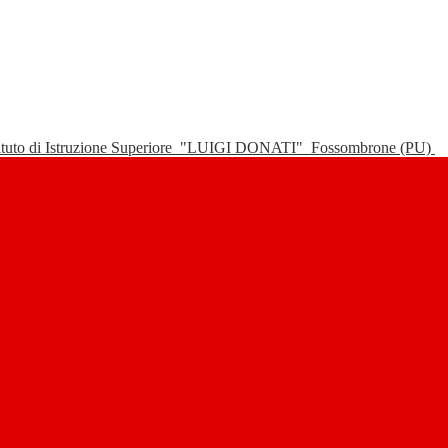
tituto di Istruzione Superiore
"LUIGI DONATI"
Fossombrone (PU)