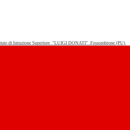
tituto di Istruzione Superiore
"LUIGI DONATI"
Fossombrone (PU)