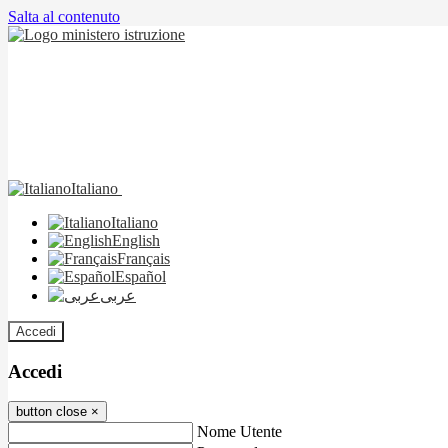
Salta al contenuto
Italiano
Italiano
English
Français
Español
عربى
Accedi
Accedi
button close
×
Nome Utente