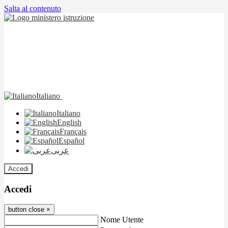
Salta al contenuto
Italiano
Italiano
English
Français
Español
عربى
Accedi
Accedi
button close
×
Nome Utente