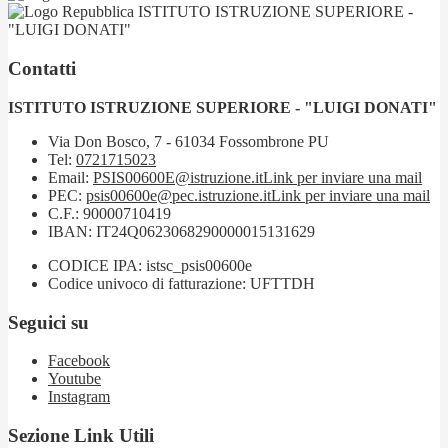
ISTITUTO ISTRUZIONE SUPERIORE -
"LUIGI DONATI"
Contatti
ISTITUTO ISTRUZIONE SUPERIORE - "LUIGI DONATI"
Via Don Bosco, 7 - 61034 Fossombrone PU
Tel:
0721715023
Email:
PSIS00600E@istruzione.it
Link per inviare una mail
PEC:
psis00600e@pec.istruzione.it
Link per inviare una mail
C.F.: 90000710419
IBAN: IT24Q0623068290000015131629
CODICE IPA: istsc_psis00600e
Codice univoco di fatturazione: UFTTDH
Seguici su
Facebook
Youtube
Instagram
Sezione Link Utili