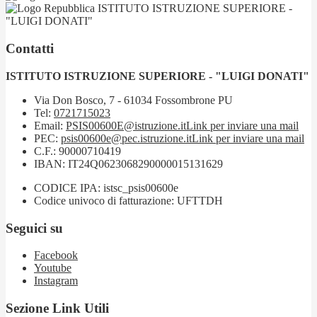
ISTITUTO ISTRUZIONE SUPERIORE -
"LUIGI DONATI"
Contatti
ISTITUTO ISTRUZIONE SUPERIORE - "LUIGI DONATI"
Via Don Bosco, 7 - 61034 Fossombrone PU
Tel:
0721715023
Email:
PSIS00600E@istruzione.it
Link per inviare una mail
PEC:
psis00600e@pec.istruzione.it
Link per inviare una mail
C.F.: 90000710419
IBAN: IT24Q0623068290000015131629
CODICE IPA: istsc_psis00600e
Codice univoco di fatturazione: UFTTDH
Seguici su
Facebook
Youtube
Instagram
Sezione Link Utili