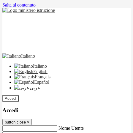
Salta al contenuto
Italiano
Italiano
English
Français
Español
عربى
Accedi
Accedi
button close
×
Nome Utente