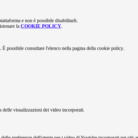
attaforma e non è possibile disabilitarli.
isionare la
COOKIE POLICY
.
 È possibile consultare l'elenco nella pagina della cookie policy.
delle visualizzazioni dei video incorporati.
lle preferenze dell'utente per i video di Youtube incorporati nei siti; pu