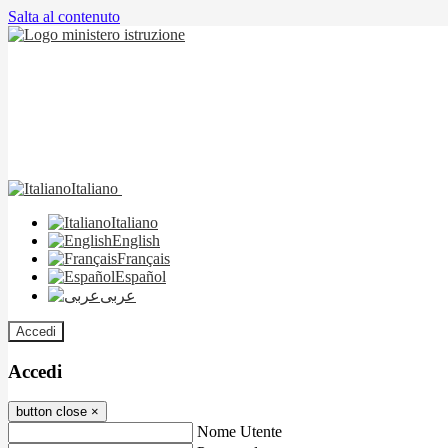
Salta al contenuto
Italiano
Italiano
English
Français
Español
عربى
Accedi
Accedi
button close
×
Nome Utente