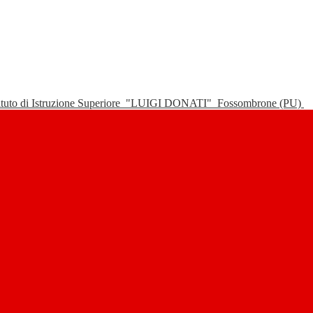
tituto di Istruzione Superiore
"LUIGI DONATI"
Fossombrone (PU)