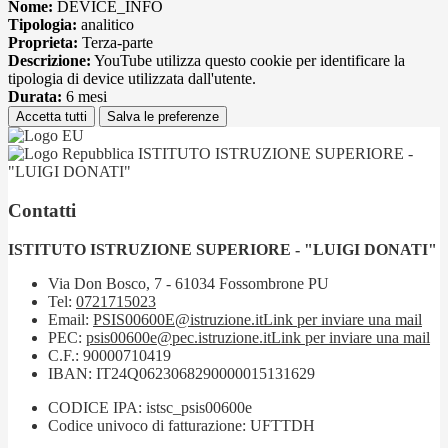
Nome:
DEVICE_INFO
Tipologia:
analitico
Proprieta:
Terza-parte
Descrizione:
YouTube utilizza questo cookie per identificare la
tipologia di device utilizzata dall'utente.
Durata:
6 mesi
Accetta tutti
Salva le preferenze
ISTITUTO ISTRUZIONE SUPERIORE -
"LUIGI DONATI"
Contatti
ISTITUTO ISTRUZIONE SUPERIORE - "LUIGI DONATI"
Via Don Bosco, 7 - 61034 Fossombrone PU
Tel:
0721715023
Email:
PSIS00600E@istruzione.it
Link per inviare una mail
PEC:
psis00600e@pec.istruzione.it
Link per inviare una mail
C.F.: 90000710419
IBAN: IT24Q0623068290000015131629
CODICE IPA: istsc_psis00600e
Codice univoco di fatturazione: UFTTDH