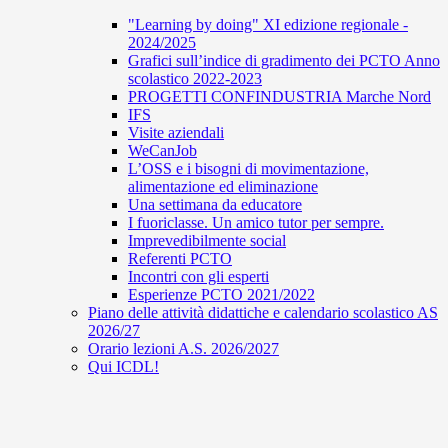
"Learning by doing" XI edizione regionale -
2024/2025
Grafici sull’indice di gradimento dei PCTO Anno
scolastico 2022-2023
PROGETTI CONFINDUSTRIA Marche Nord
IFS
Visite aziendali
WeCanJob
L’OSS e i bisogni di movimentazione,
alimentazione ed eliminazione
Una settimana da educatore
I fuoriclasse. Un amico tutor per sempre.
Imprevedibilmente social
Referenti PCTO
Incontri con gli esperti
Esperienze PCTO 2021/2022
Piano delle attività didattiche e calendario scolastico AS
2026/27
Orario lezioni A.S. 2026/2027
Qui ICDL!