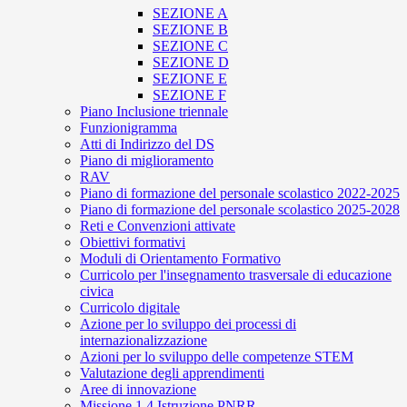
SEZIONE A
SEZIONE B
SEZIONE C
SEZIONE D
SEZIONE E
SEZIONE F
Piano Inclusione triennale
Funzionigramma
Atti di Indirizzo del DS
Piano di miglioramento
RAV
Piano di formazione del personale scolastico 2022-2025
Piano di formazione del personale scolastico 2025-2028
Reti e Convenzioni attivate
Obiettivi formativi
Moduli di Orientamento Formativo
Curricolo per l'insegnamento trasversale di educazione
civica
Curricolo digitale
Azione per lo sviluppo dei processi di
internazionalizzazione
Azioni per lo sviluppo delle competenze STEM
Valutazione degli apprendimenti
Aree di innovazione
Missione 1.4 Istruzione PNRR