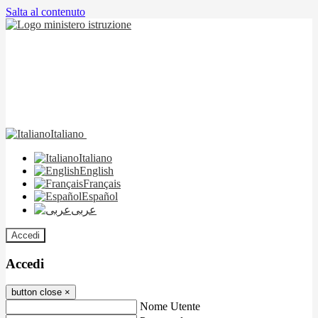
Salta al contenuto
Italiano
Italiano
English
Français
Español
عربى
Accedi
Accedi
button close
×
Nome Utente