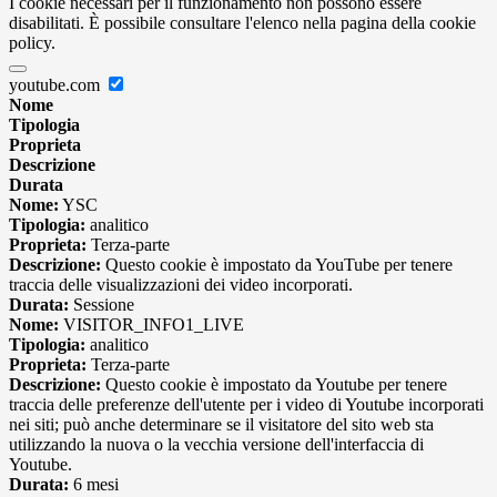
I cookie necessari per il funzionamento non possono essere
disabilitati. È possibile consultare l'elenco nella pagina della cookie
policy.
youtube.com
Nome
Tipologia
Proprieta
Descrizione
Durata
Nome:
YSC
Tipologia:
analitico
Proprieta:
Terza-parte
Descrizione:
Questo cookie è impostato da YouTube per tenere
traccia delle visualizzazioni dei video incorporati.
Durata:
Sessione
Nome:
VISITOR_INFO1_LIVE
Tipologia:
analitico
Proprieta:
Terza-parte
Descrizione:
Questo cookie è impostato da Youtube per tenere
traccia delle preferenze dell'utente per i video di Youtube incorporati
nei siti; può anche determinare se il visitatore del sito web sta
utilizzando la nuova o la vecchia versione dell'interfaccia di
Youtube.
Durata:
6 mesi