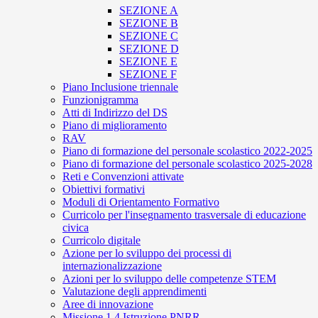
SEZIONE A
SEZIONE B
SEZIONE C
SEZIONE D
SEZIONE E
SEZIONE F
Piano Inclusione triennale
Funzionigramma
Atti di Indirizzo del DS
Piano di miglioramento
RAV
Piano di formazione del personale scolastico 2022-2025
Piano di formazione del personale scolastico 2025-2028
Reti e Convenzioni attivate
Obiettivi formativi
Moduli di Orientamento Formativo
Curricolo per l'insegnamento trasversale di educazione
civica
Curricolo digitale
Azione per lo sviluppo dei processi di
internazionalizzazione
Azioni per lo sviluppo delle competenze STEM
Valutazione degli apprendimenti
Aree di innovazione
Missione 1.4 Istruzione PNRR