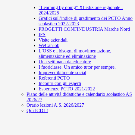
"Learning by doing" XI edizione regionale -
2024/2025
Grafici sull’indice di gradimento dei PCTO Anno
scolastico 2022-2023
PROGETTI CONFINDUSTRIA Marche Nord
IFS
Visite aziendali
WeCanJob
L’OSS e i bisogni di movimentazione,
alimentazione ed eliminazione
Una settimana da educatore
I fuoriclasse. Un amico tutor per sempre.
Imprevedibilmente social
Referenti PCTO
Incontri con gli esperti
Esperienze PCTO 2021/2022
Piano delle attività didattiche e calendario scolastico AS
2026/27
Orario lezioni A.S. 2026/2027
Qui ICDL!