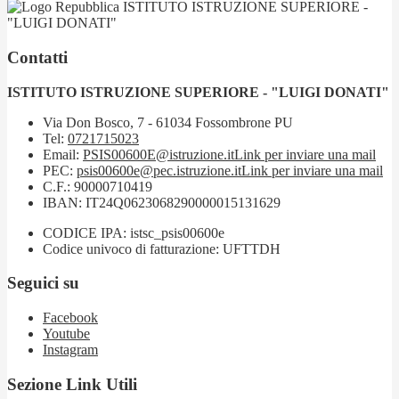
ISTITUTO ISTRUZIONE SUPERIORE -
"LUIGI DONATI"
Contatti
ISTITUTO ISTRUZIONE SUPERIORE - "LUIGI DONATI"
Via Don Bosco, 7 - 61034 Fossombrone PU
Tel:
0721715023
Email:
PSIS00600E@istruzione.it
Link per inviare una mail
PEC:
psis00600e@pec.istruzione.it
Link per inviare una mail
C.F.: 90000710419
IBAN: IT24Q0623068290000015131629
CODICE IPA: istsc_psis00600e
Codice univoco di fatturazione: UFTTDH
Seguici su
Facebook
Youtube
Instagram
Sezione Link Utili