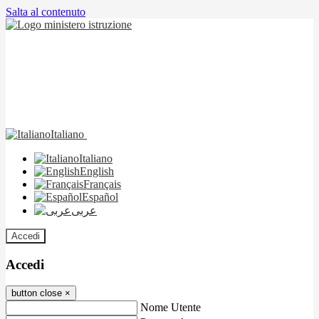
Salta al contenuto
Italiano
Italiano
English
Français
Español
عربى
Accedi
Accedi
button close
×
Nome Utente