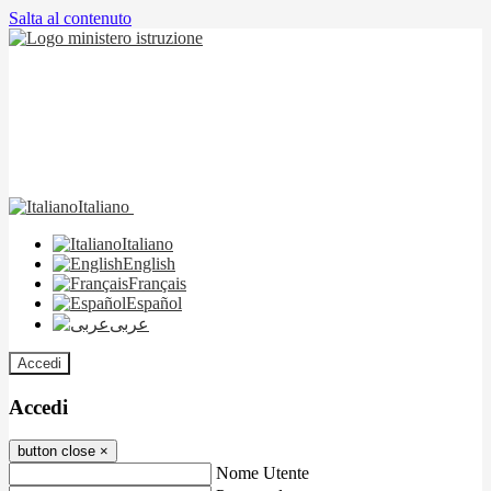
Salta al contenuto
Italiano
Italiano
English
Français
Español
عربى
Accedi
Accedi
button close
×
Nome Utente