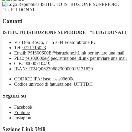
ISTITUTO ISTRUZIONE SUPERIORE -
"LUIGI DONATI"
Contatti
ISTITUTO ISTRUZIONE SUPERIORE - "LUIGI DONATI"
Via Don Bosco, 7 - 61034 Fossombrone PU
Tel:
0721715023
Email:
PSIS00600E@istruzione.it
Link per inviare una mail
PEC:
psis00600e@pec.istruzione.it
Link per inviare una mail
C.F.: 90000710419
IBAN: IT24Q0623068290000015131629
CODICE IPA: istsc_psis00600e
Codice univoco di fatturazione: UFTTDH
Seguici su
Facebook
Youtube
Instagram
Sezione Link Utili