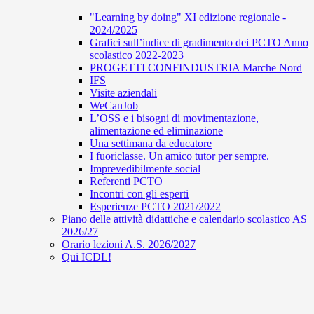
"Learning by doing" XI edizione regionale -
2024/2025
Grafici sull’indice di gradimento dei PCTO Anno
scolastico 2022-2023
PROGETTI CONFINDUSTRIA Marche Nord
IFS
Visite aziendali
WeCanJob
L’OSS e i bisogni di movimentazione,
alimentazione ed eliminazione
Una settimana da educatore
I fuoriclasse. Un amico tutor per sempre.
Imprevedibilmente social
Referenti PCTO
Incontri con gli esperti
Esperienze PCTO 2021/2022
Piano delle attività didattiche e calendario scolastico AS
2026/27
Orario lezioni A.S. 2026/2027
Qui ICDL!