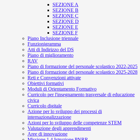
SEZIONE A
SEZIONE B
SEZIONE C
SEZIONE D
SEZIONE E
SEZIONE F
Piano Inclusione triennale
Funzionigramma
Atti di Indirizzo del DS
Piano di miglioramento
RAV
Piano di formazione del personale scolastico 2022-2025
Piano di formazione del personale scolastico 2025-2028
Reti e Convenzioni attivate
Obiettivi formativi
Moduli di Orientamento Formativo
Curricolo per l'insegnamento trasversale di educazione
civica
Curricolo digitale
Azione per lo sviluppo dei processi di
internazionalizzazione
Azioni per lo sviluppo delle competenze STEM
Valutazione degli apprendimenti
Aree di innovazione
Missione 1.4 Istruzione PNRR