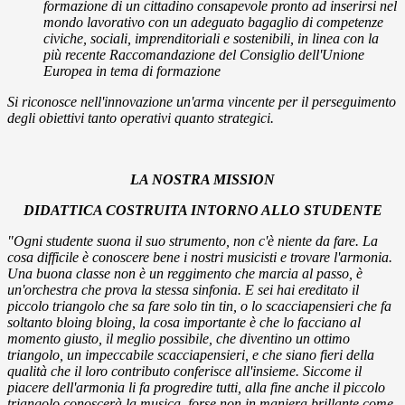
formazione di un cittadino consapevole pronto ad inserirsi nel
mondo lavorativo con un adeguato bagaglio di competenze
civiche, sociali, imprenditoriali e sostenibili, in linea con la
più recente Raccomandazione del Consiglio dell'Unione
Europea in tema di formazione
Si riconosce nell'innovazione un'arma vincente per il perseguimento
degli obiettivi tanto operativi quanto strategici.
LA NOSTRA MISSION
DIDATTICA COSTRUITA INTORNO ALLO STUDENTE
"Ogni studente suona il suo strumento, non c'è niente da fare. La
cosa difficile è conoscere bene i nostri musicisti e trovare l'armonia.
Una buona classe non è un reggimento che marcia al passo, è
un'orchestra che prova la stessa sinfonia. E sei hai ereditato il
piccolo triangolo che sa fare solo tin tin, o lo scacciapensieri che fa
soltanto bloing bloing, la cosa importante è che lo facciano al
momento giusto, il meglio possibile, che diventino un ottimo
triangolo, un impeccabile scacciapensieri, e che siano fieri della
qualità che il loro contributo conferisce all'insieme. Siccome il
piacere dell'armonia li fa progredire tutti, alla fine anche il piccolo
triangolo conoscerà la musica, forse non in maniera brillante come