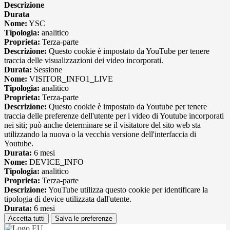
Descrizione
Durata
Nome:
YSC
Tipologia:
analitico
Proprieta:
Terza-parte
Descrizione:
Questo cookie è impostato da YouTube per tenere
traccia delle visualizzazioni dei video incorporati.
Durata:
Sessione
Nome:
VISITOR_INFO1_LIVE
Tipologia:
analitico
Proprieta:
Terza-parte
Descrizione:
Questo cookie è impostato da Youtube per tenere
traccia delle preferenze dell'utente per i video di Youtube incorporati
nei siti; può anche determinare se il visitatore del sito web sta
utilizzando la nuova o la vecchia versione dell'interfaccia di
Youtube.
Durata:
6 mesi
Nome:
DEVICE_INFO
Tipologia:
analitico
Proprieta:
Terza-parte
Descrizione:
YouTube utilizza questo cookie per identificare la
tipologia di device utilizzata dall'utente.
Durata:
6 mesi
Accetta tutti
Salva le preferenze