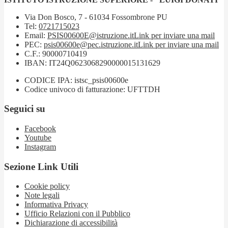
Via Don Bosco, 7 - 61034 Fossombrone PU
Tel:
0721715023
Email:
PSIS00600E@istruzione.it
Link per inviare una mail
PEC:
psis00600e@pec.istruzione.it
Link per inviare una mail
C.F.: 90000710419
IBAN: IT24Q0623068290000015131629
CODICE IPA: istsc_psis00600e
Codice univoco di fatturazione: UFTTDH
Seguici su
Facebook
Youtube
Instagram
Sezione Link Utili
Cookie policy
Note legali
Informativa Privacy
Ufficio Relazioni con il Pubblico
Dichiarazione di accessibilità