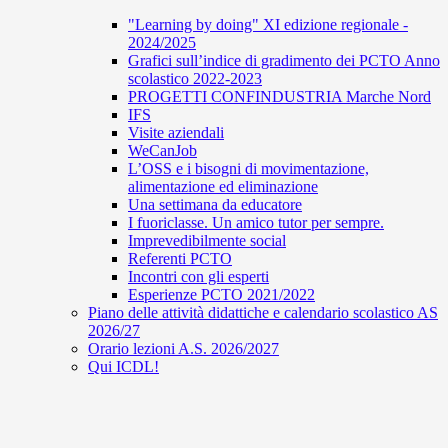
"Learning by doing" XI edizione regionale -
2024/2025
Grafici sull’indice di gradimento dei PCTO Anno
scolastico 2022-2023
PROGETTI CONFINDUSTRIA Marche Nord
IFS
Visite aziendali
WeCanJob
L’OSS e i bisogni di movimentazione,
alimentazione ed eliminazione
Una settimana da educatore
I fuoriclasse. Un amico tutor per sempre.
Imprevedibilmente social
Referenti PCTO
Incontri con gli esperti
Esperienze PCTO 2021/2022
Piano delle attività didattiche e calendario scolastico AS
2026/27
Orario lezioni A.S. 2026/2027
Qui ICDL!