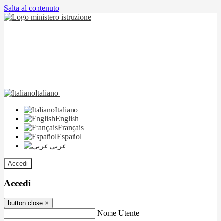
Salta al contenuto
Italiano
Italiano
English
Français
Español
عربى
Accedi
Accedi
button close
×
Nome Utente