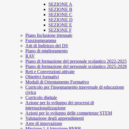
SEZIONE A
SEZIONE B
SEZIONE C
SEZIONE D
SEZIONE E
SEZIONE F
Piano Inclusione triennale
Funzionigramma
Atti di Indirizzo del DS
Piano di miglioramento
RAV
Piano di formazione del personale scolastico 2022-2025
Piano di formazione del personale scolastico 2025-2028
Reti e Convenzioni attivate
Obiettivi formativi
Moduli di Orientamento Formativo
Curricolo per l'insegnamento trasversale di educazione
civica
Curricolo digitale
Azione per lo sviluppo dei processi di
internazionalizzazione
Azioni per lo sviluppo delle competenze STEM
Valutazione degli apprendimenti
Aree di innovazione
Missione 1.4 Istruzione PNRR