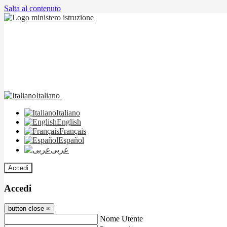
Salta al contenuto
Italiano
Italiano
English
Français
Español
عربى
Accedi
Accedi
button close
×
Nome Utente