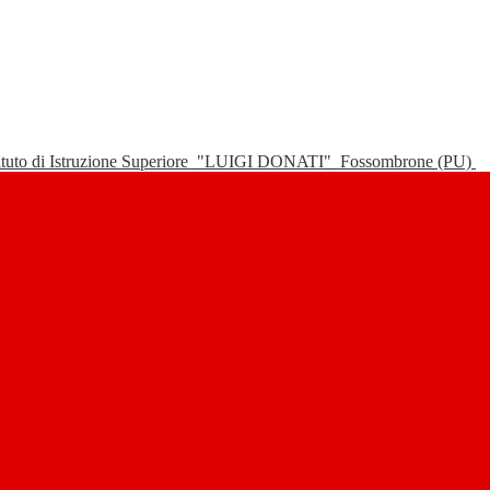
tituto di Istruzione Superiore
"LUIGI DONATI"
Fossombrone (PU)