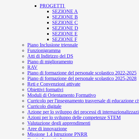
PROGETTI
SEZIONE A
SEZIONE B
SEZIONE C
SEZIONE D
SEZIONE E
SEZIONE F
Piano Inclusione triennale
Funzionigramma
Atti di Indirizzo del DS
Piano di miglioramento
RAV
Piano di formazione del personale scolastico 2022-2025
Piano di formazione del personale scolastico 2025-2028
Reti e Convenzioni attivate
Obiettivi formativi
Moduli di Orientamento Formativo
Curricolo per l'insegnamento trasversale di educazione ci
Curricolo digitale
Azione per lo sviluppo dei processi di internazionalizzaz
Azioni per lo sviluppo delle competenze STEM
Valutazione degli apprendimenti
Aree di innovazione
Missione 1.4 Istruzione PNRR