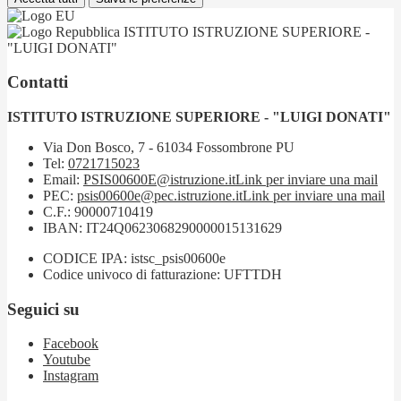
ISTITUTO ISTRUZIONE SUPERIORE -
"LUIGI DONATI"
Contatti
ISTITUTO ISTRUZIONE SUPERIORE - "LUIGI DONATI"
Via Don Bosco, 7 - 61034 Fossombrone PU
Tel:
0721715023
Email:
PSIS00600E@istruzione.it
Link per inviare una mail
PEC:
psis00600e@pec.istruzione.it
Link per inviare una mail
C.F.: 90000710419
IBAN: IT24Q0623068290000015131629
CODICE IPA: istsc_psis00600e
Codice univoco di fatturazione: UFTTDH
Seguici su
Facebook
Youtube
Instagram