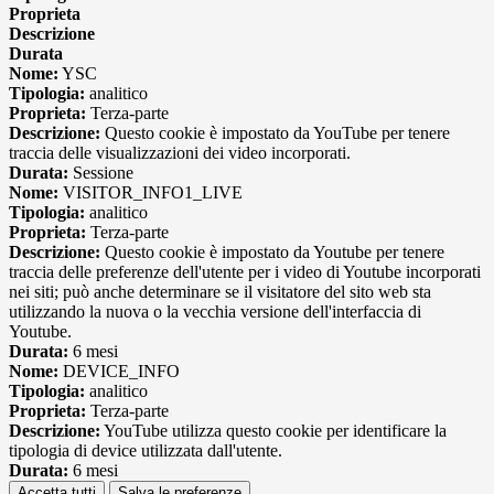
Proprieta
Descrizione
Durata
Nome:
YSC
Tipologia:
analitico
Proprieta:
Terza-parte
Descrizione:
Questo cookie è impostato da YouTube per tenere
traccia delle visualizzazioni dei video incorporati.
Durata:
Sessione
Nome:
VISITOR_INFO1_LIVE
Tipologia:
analitico
Proprieta:
Terza-parte
Descrizione:
Questo cookie è impostato da Youtube per tenere
traccia delle preferenze dell'utente per i video di Youtube incorporati
nei siti; può anche determinare se il visitatore del sito web sta
utilizzando la nuova o la vecchia versione dell'interfaccia di
Youtube.
Durata:
6 mesi
Nome:
DEVICE_INFO
Tipologia:
analitico
Proprieta:
Terza-parte
Descrizione:
YouTube utilizza questo cookie per identificare la
tipologia di device utilizzata dall'utente.
Durata:
6 mesi
Accetta tutti
Salva le preferenze