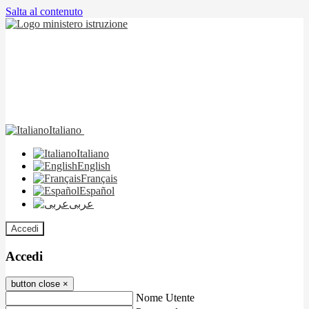
Salta al contenuto
Italiano
Italiano
English
Français
Español
عربى
Accedi
Accedi
button close
×
Nome Utente