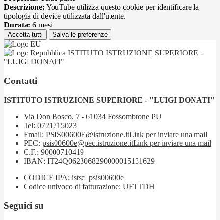
Descrizione:
YouTube utilizza questo cookie per identificare la
tipologia di device utilizzata dall'utente.
Durata:
6 mesi
Accetta tutti
Salva le preferenze
ISTITUTO ISTRUZIONE SUPERIORE -
"LUIGI DONATI"
Contatti
ISTITUTO ISTRUZIONE SUPERIORE - "LUIGI DONATI"
Via Don Bosco, 7 - 61034 Fossombrone PU
Tel:
0721715023
Email:
PSIS00600E@istruzione.it
Link per inviare una mail
PEC:
psis00600e@pec.istruzione.it
Link per inviare una mail
C.F.: 90000710419
IBAN: IT24Q0623068290000015131629
CODICE IPA: istsc_psis00600e
Codice univoco di fatturazione: UFTTDH
Seguici su