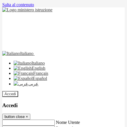
Salta al contenuto
Italiano
Italiano
English
Français
Español
عربى
Accedi
Accedi
button close
×
Nome Utente