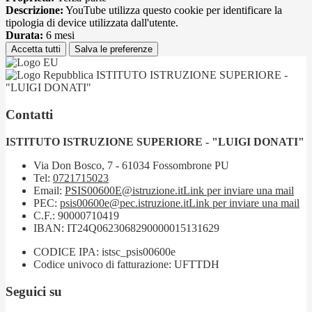
Descrizione:
YouTube utilizza questo cookie per identificare la
tipologia di device utilizzata dall'utente.
Durata:
6 mesi
Accetta tutti
Salva le preferenze
ISTITUTO ISTRUZIONE SUPERIORE -
"LUIGI DONATI"
Contatti
ISTITUTO ISTRUZIONE SUPERIORE - "LUIGI DONATI"
Via Don Bosco, 7 - 61034 Fossombrone PU
Tel:
0721715023
Email:
PSIS00600E@istruzione.it
Link per inviare una mail
PEC:
psis00600e@pec.istruzione.it
Link per inviare una mail
C.F.: 90000710419
IBAN: IT24Q0623068290000015131629
CODICE IPA: istsc_psis00600e
Codice univoco di fatturazione: UFTTDH
Seguici su