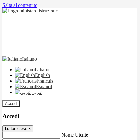
Salta al contenuto
Italiano
Italiano
English
Français
Español
عربى
Accedi
Accedi
button close
×
Nome Utente