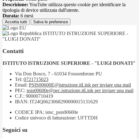
Descrizione:
YouTube utilizza questo cookie per identificare la
tipologia di device utilizzata dall'utente.
Durata:
6 mesi
Accetta tutti
Salva le preferenze
ISTITUTO ISTRUZIONE SUPERIORE -
"LUIGI DONATI"
Contatti
ISTITUTO ISTRUZIONE SUPERIORE - "LUIGI DONATI"
Via Don Bosco, 7 - 61034 Fossombrone PU
Tel:
0721715023
Email:
PSIS00600E@istruzione.it
Link per inviare una mail
PEC:
psis00600e@pec.istruzione.it
Link per inviare una mail
C.F.: 90000710419
IBAN: IT24Q0623068290000015131629
CODICE IPA: istsc_psis00600e
Codice univoco di fatturazione: UFTTDH
Seguici su