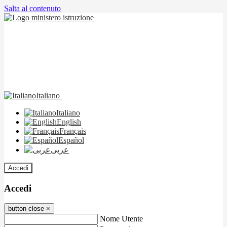
Salta al contenuto
Italiano
Italiano
English
Français
Español
عربى
Accedi
Accedi
button close
×
Nome Utente