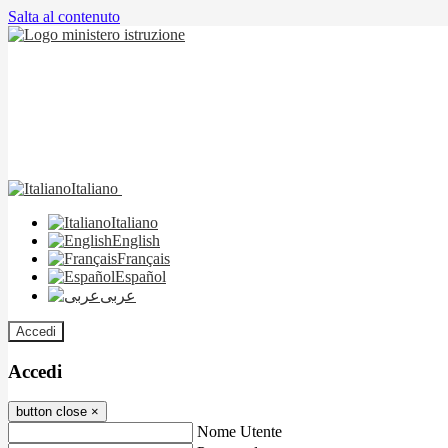
Salta al contenuto
Italiano
Italiano
English
Français
Español
عربى
Accedi
Accedi
button close
×
Nome Utente