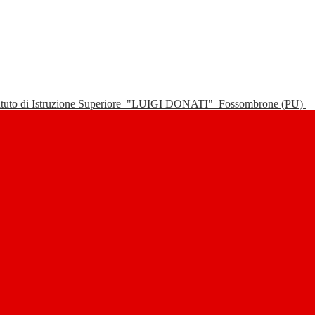
tituto di Istruzione Superiore
"LUIGI DONATI"
Fossombrone (PU)