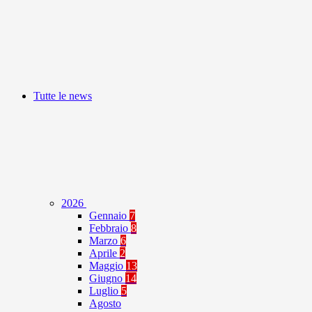
Tutte le news
2026
Gennaio
7
Febbraio
8
Marzo
6
Aprile
2
Maggio
13
Giugno
14
Luglio
5
Agosto