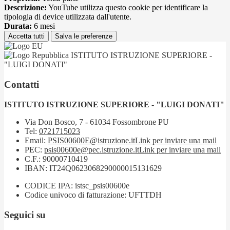
Descrizione:
YouTube utilizza questo cookie per identificare la
tipologia di device utilizzata dall'utente.
Durata:
6 mesi
Accetta tutti
Salva le preferenze
ISTITUTO ISTRUZIONE SUPERIORE -
"LUIGI DONATI"
Contatti
ISTITUTO ISTRUZIONE SUPERIORE - "LUIGI DONATI"
Via Don Bosco, 7 - 61034 Fossombrone PU
Tel:
0721715023
Email:
PSIS00600E@istruzione.it
Link per inviare una mail
PEC:
psis00600e@pec.istruzione.it
Link per inviare una mail
C.F.: 90000710419
IBAN: IT24Q0623068290000015131629
CODICE IPA: istsc_psis00600e
Codice univoco di fatturazione: UFTTDH
Seguici su