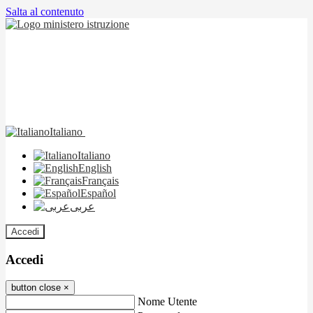
Salta al contenuto
Italiano
Italiano
English
Français
Español
عربى
Accedi
Accedi
button close
×
Nome Utente