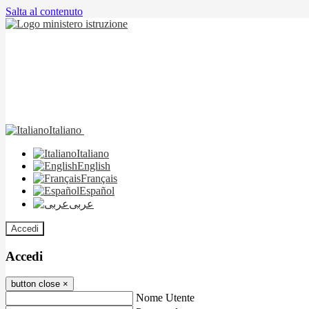
Salta al contenuto
Italiano
Italiano
English
Français
Español
عربى
Accedi
Accedi
button close
×
Nome Utente