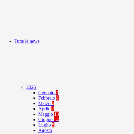
Tutte le news
2026
Gennaio
7
Febbraio
8
Marzo
6
Aprile
2
Maggio
13
Giugno
14
Luglio
5
Agosto