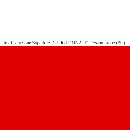
tituto di Istruzione Superiore
"LUIGI DONATI"
Fossombrone (PU)