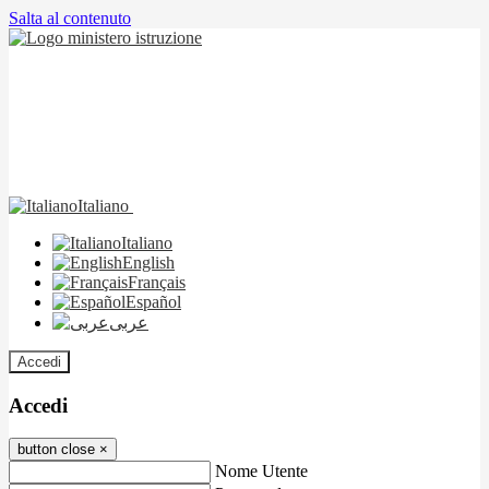
Salta al contenuto
Italiano
Italiano
English
Français
Español
عربى
Accedi
Accedi
button close
×
Nome Utente