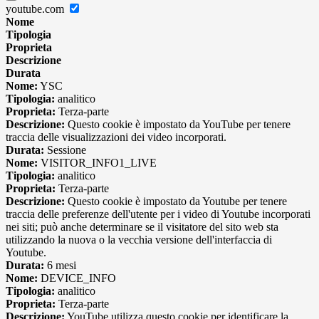
youtube.com
Nome
Tipologia
Proprieta
Descrizione
Durata
Nome:
YSC
Tipologia:
analitico
Proprieta:
Terza-parte
Descrizione:
Questo cookie è impostato da YouTube per tenere
traccia delle visualizzazioni dei video incorporati.
Durata:
Sessione
Nome:
VISITOR_INFO1_LIVE
Tipologia:
analitico
Proprieta:
Terza-parte
Descrizione:
Questo cookie è impostato da Youtube per tenere
traccia delle preferenze dell'utente per i video di Youtube incorporati
nei siti; può anche determinare se il visitatore del sito web sta
utilizzando la nuova o la vecchia versione dell'interfaccia di
Youtube.
Durata:
6 mesi
Nome:
DEVICE_INFO
Tipologia:
analitico
Proprieta:
Terza-parte
Descrizione:
YouTube utilizza questo cookie per identificare la