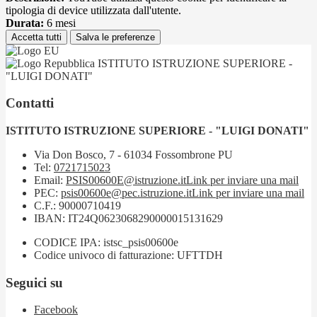
tipologia di device utilizzata dall'utente.
Durata:
6 mesi
Accetta tutti
Salva le preferenze
ISTITUTO ISTRUZIONE SUPERIORE -
"LUIGI DONATI"
Contatti
ISTITUTO ISTRUZIONE SUPERIORE - "LUIGI DONATI"
Via Don Bosco, 7 - 61034 Fossombrone PU
Tel:
0721715023
Email:
PSIS00600E@istruzione.it
Link per inviare una mail
PEC:
psis00600e@pec.istruzione.it
Link per inviare una mail
C.F.: 90000710419
IBAN: IT24Q0623068290000015131629
CODICE IPA: istsc_psis00600e
Codice univoco di fatturazione: UFTTDH
Seguici su
Facebook