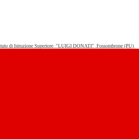
tituto di Istruzione Superiore
"LUIGI DONATI"
Fossombrone (PU)