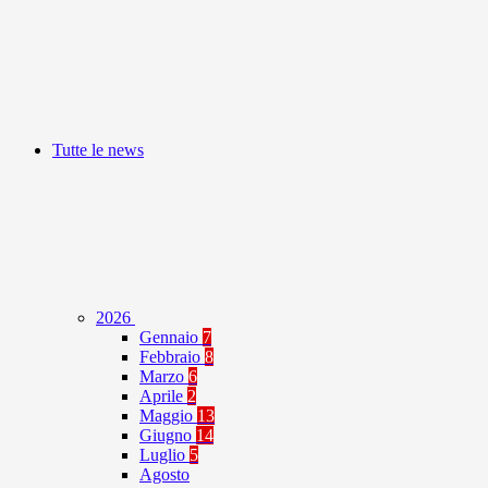
Tutte le news
2026
Gennaio
7
Febbraio
8
Marzo
6
Aprile
2
Maggio
13
Giugno
14
Luglio
5
Agosto