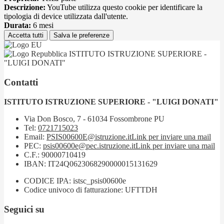
Descrizione:
YouTube utilizza questo cookie per identificare la
tipologia di device utilizzata dall'utente.
Durata:
6 mesi
Accetta tutti
Salva le preferenze
ISTITUTO ISTRUZIONE SUPERIORE -
"LUIGI DONATI"
Contatti
ISTITUTO ISTRUZIONE SUPERIORE - "LUIGI DONATI"
Via Don Bosco, 7 - 61034 Fossombrone PU
Tel:
0721715023
Email:
PSIS00600E@istruzione.it
Link per inviare una mail
PEC:
psis00600e@pec.istruzione.it
Link per inviare una mail
C.F.: 90000710419
IBAN: IT24Q0623068290000015131629
CODICE IPA: istsc_psis00600e
Codice univoco di fatturazione: UFTTDH
Seguici su