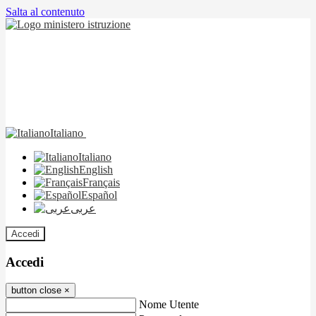
Salta al contenuto
Italiano
Italiano
English
Français
Español
عربى
Accedi
Accedi
button close
×
Nome Utente