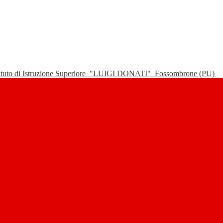
tituto di Istruzione Superiore
"LUIGI DONATI"
Fossombrone (PU)