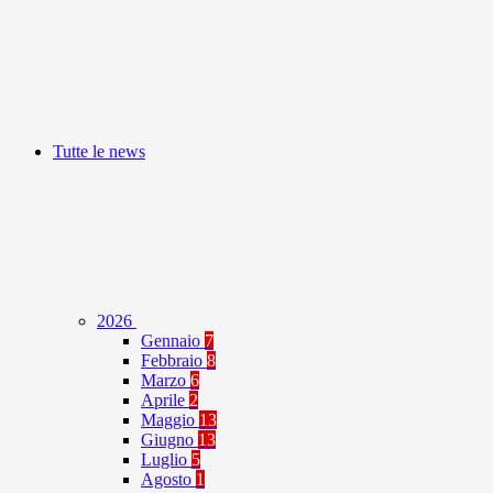
Tutte le news
2026
Gennaio
7
Febbraio
8
Marzo
6
Aprile
2
Maggio
13
Giugno
13
Luglio
5
Agosto
1