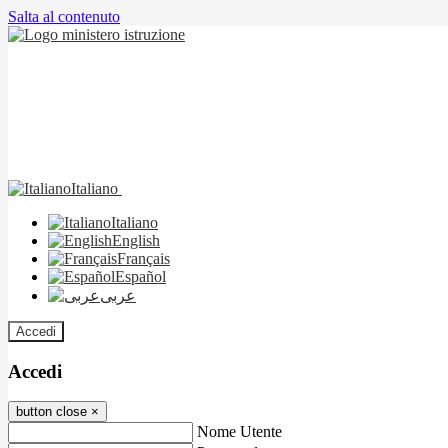
Salta al contenuto
Italiano
Italiano
English
Français
Español
عربى
Accedi
Accedi
button close
×
Nome Utente