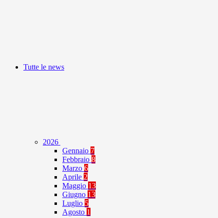
Tutte le news
2026
Gennaio
7
Febbraio
8
Marzo
6
Aprile
2
Maggio
13
Giugno
13
Luglio
5
Agosto
1