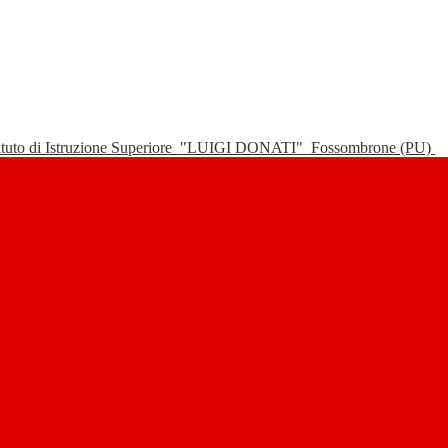
tituto di Istruzione Superiore
"LUIGI DONATI"
Fossombrone (PU)