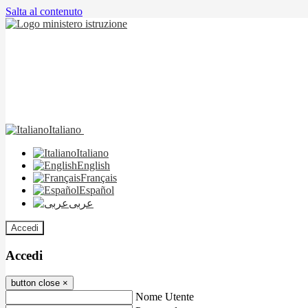
Salta al contenuto
Italiano
Italiano
English
Français
Español
عربى
Accedi
Accedi
button close
×
Nome Utente