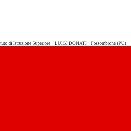
tituto di Istruzione Superiore
"LUIGI DONATI"
Fossombrone (PU)