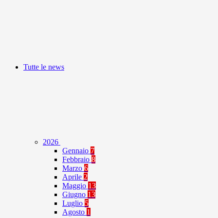
Tutte le news
2026
Gennaio
7
Febbraio
8
Marzo
6
Aprile
2
Maggio
13
Giugno
13
Luglio
5
Agosto
1