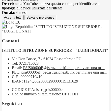
Descrizione:
YouTube utilizza questo cookie per identificare la
tipologia di device utilizzata dall'utente.
Durata:
6 mesi
Accetta tutti
Salva le preferenze
ISTITUTO ISTRUZIONE SUPERIORE -
"LUIGI DONATI"
Contatti
ISTITUTO ISTRUZIONE SUPERIORE - "LUIGI DONATI"
Via Don Bosco, 7 - 61034 Fossombrone PU
Tel:
0721715023
Email:
PSIS00600E@istruzione.it
Link per inviare una mail
PEC:
psis00600e@pec.istruzione.it
Link per inviare una mail
C.F.: 90000710419
IBAN: IT24Q0623068290000015131629
CODICE IPA: istsc_psis00600e
Codice univoco di fatturazione: UFTTDH
Seguici su