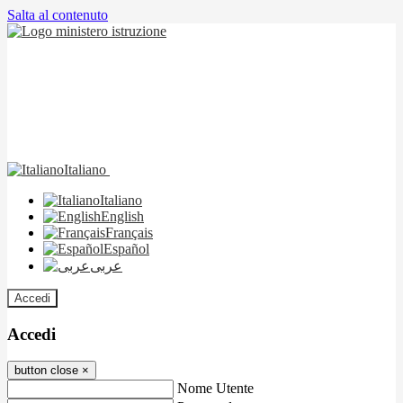
Salta al contenuto
Italiano
Italiano
English
Français
Español
عربى
Accedi
Accedi
button close
×
Nome Utente