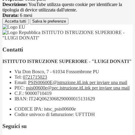
Descrizione:
YouTube utilizza questo cookie per identificare la
tipologia di device utilizzata dall'utente.
Durata:
6 mesi
Accetta tutti
Salva le preferenze
ISTITUTO ISTRUZIONE SUPERIORE -
"LUIGI DONATI"
Contatti
ISTITUTO ISTRUZIONE SUPERIORE - "LUIGI DONATI"
Via Don Bosco, 7 - 61034 Fossombrone PU
Tel:
0721715023
Email:
PSIS00600E@istruzione.it
Link per inviare una mail
PEC:
psis00600e@pec.istruzione.it
Link per inviare una mail
C.F.: 90000710419
IBAN: IT24Q0623068290000015131629
CODICE IPA: istsc_psis00600e
Codice univoco di fatturazione: UFTTDH
Seguici su