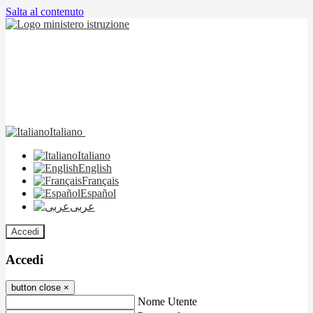
Salta al contenuto
Italiano
Italiano
English
Français
Español
عربى
Accedi
Accedi
button close
×
Nome Utente