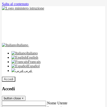
Salta al contenuto
Italiano
Italiano
English
Français
Español
عربى
Accedi
Accedi
button close
×
Nome Utente