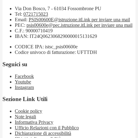
Via Don Bosco, 7 - 61034 Fossombrone PU
Tel:
0721715023
Email:
PSIS00600E@istruzione.it
Link per inviare una mail
PEC:
psis00600e@pec.istruzione.it
Link per inviare una mail
C.F.: 90000710419
IBAN: IT24Q0623068290000015131629
CODICE IPA: istsc_psis00600e
Codice univoco di fatturazione: UFTTDH
Seguici su
Facebook
Youtube
Instagram
Sezione Link Utili
Cookie policy
Note legali
Informativa Privacy
Ufficio Relazioni con il Pubblico
Dichiarazione di accessibilità