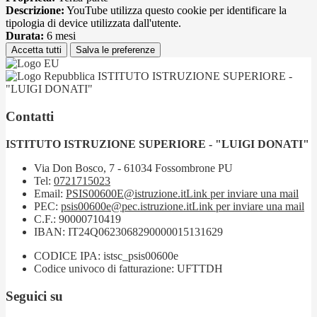
Descrizione:
YouTube utilizza questo cookie per identificare la
tipologia di device utilizzata dall'utente.
Durata:
6 mesi
Accetta tutti
Salva le preferenze
ISTITUTO ISTRUZIONE SUPERIORE -
"LUIGI DONATI"
Contatti
ISTITUTO ISTRUZIONE SUPERIORE - "LUIGI DONATI"
Via Don Bosco, 7 - 61034 Fossombrone PU
Tel:
0721715023
Email:
PSIS00600E@istruzione.it
Link per inviare una mail
PEC:
psis00600e@pec.istruzione.it
Link per inviare una mail
C.F.: 90000710419
IBAN: IT24Q0623068290000015131629
CODICE IPA: istsc_psis00600e
Codice univoco di fatturazione: UFTTDH
Seguici su