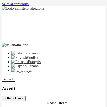
Salta al contenuto
Italiano
Italiano
English
Français
Español
عربى
Accedi
Accedi
button close
×
Nome Utente