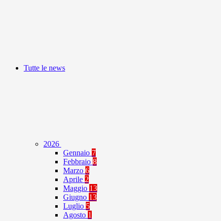
Tutte le news
2026
Gennaio
7
Febbraio
8
Marzo
6
Aprile
2
Maggio
13
Giugno
13
Luglio
5
Agosto
1