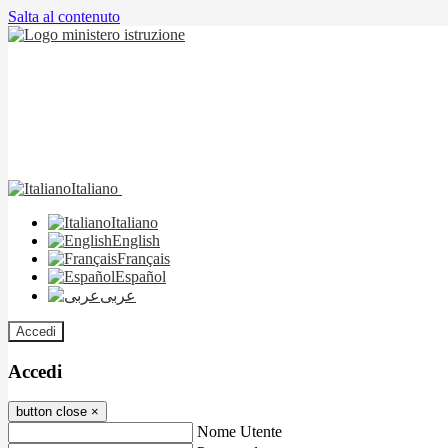
Salta al contenuto
Italiano
Italiano
English
Français
Español
عربى
Accedi
Accedi
button close
×
Nome Utente