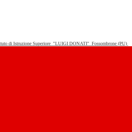
tituto di Istruzione Superiore
"LUIGI DONATI"
Fossombrone (PU)