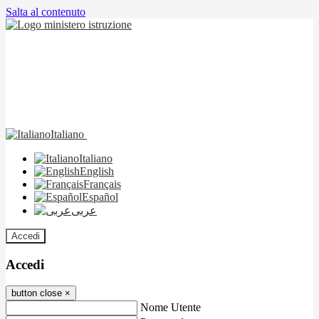
Salta al contenuto
Italiano
Italiano
English
Français
Español
عربى
Accedi
Accedi
button close
×
Nome Utente