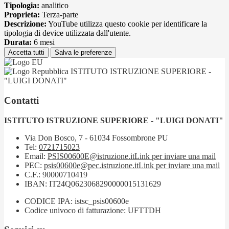
Tipologia:
analitico
Proprieta:
Terza-parte
Descrizione:
YouTube utilizza questo cookie per identificare la
tipologia di device utilizzata dall'utente.
Durata:
6 mesi
Accetta tutti
Salva le preferenze
ISTITUTO ISTRUZIONE SUPERIORE -
"LUIGI DONATI"
Contatti
ISTITUTO ISTRUZIONE SUPERIORE - "LUIGI DONATI"
Via Don Bosco, 7 - 61034 Fossombrone PU
Tel:
0721715023
Email:
PSIS00600E@istruzione.it
Link per inviare una mail
PEC:
psis00600e@pec.istruzione.it
Link per inviare una mail
C.F.: 90000710419
IBAN: IT24Q0623068290000015131629
CODICE IPA: istsc_psis00600e
Codice univoco di fatturazione: UFTTDH