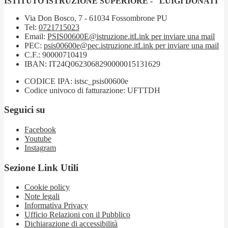
ISTITUTO ISTRUZIONE SUPERIORE - "LUIGI DONATI"
Via Don Bosco, 7 - 61034 Fossombrone PU
Tel:
0721715023
Email:
PSIS00600E@istruzione.it
Link per inviare una mail
PEC:
psis00600e@pec.istruzione.it
Link per inviare una mail
C.F.: 90000710419
IBAN: IT24Q0623068290000015131629
CODICE IPA: istsc_psis00600e
Codice univoco di fatturazione: UFTTDH
Seguici su
Facebook
Youtube
Instagram
Sezione Link Utili
Cookie policy
Note legali
Informativa Privacy
Ufficio Relazioni con il Pubblico
Dichiarazione di accessibilità