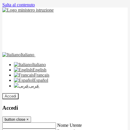
Salta al contenuto
Italiano
Italiano
English
Français
Español
عربى
Accedi
Accedi
button close
×
Nome Utente