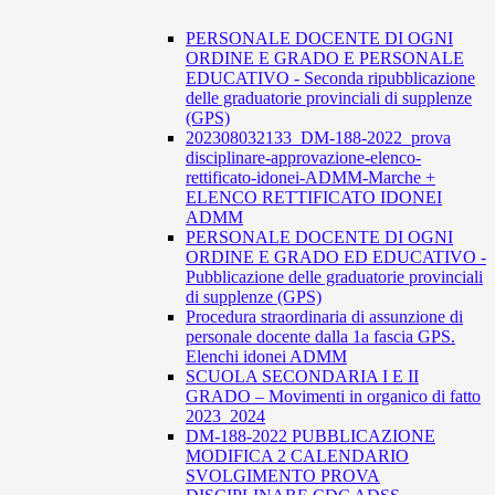
PERSONALE DOCENTE DI OGNI
ORDINE E GRADO E PERSONALE
EDUCATIVO - Seconda ripubblicazione
delle graduatorie provinciali di supplenze
(GPS)
202308032133_DM-188-2022_prova
disciplinare-approvazione-elenco-
rettificato-idonei-ADMM-Marche +
ELENCO RETTIFICATO IDONEI
ADMM
PERSONALE DOCENTE DI OGNI
ORDINE E GRADO ED EDUCATIVO -
Pubblicazione delle graduatorie provinciali
di supplenze (GPS)
Procedura straordinaria di assunzione di
personale docente dalla 1a fascia GPS.
Elenchi idonei ADMM
SCUOLA SECONDARIA I E II
GRADO – Movimenti in organico di fatto
2023_2024
DM-188-2022 PUBBLICAZIONE
MODIFICA 2 CALENDARIO
SVOLGIMENTO PROVA