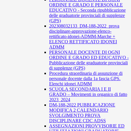
ORDINE E GRADO E PERSONALE
EDUCATIVO - Seconda ripubblicazione
delle graduatorie provinciali di supplenze
(GPS)
202308032133_DM-188-2022_prova
disciplinare-approvazione-elenco-
rettificato-idonei-ADMM-Marche +
ELENCO RETTIFICATO IDONEI
ADMM
PERSONALE DOCENTE DI OGNI
ORDINE E GRADO ED EDUCATIVO -
Pubblicazione delle graduatorie provinciali
di supplenze (GPS)
Procedura straordinaria di assunzione di
personale docente dalla 1a fascia GPS.
Elenchi idonei ADMM
SCUOLA SECONDARIA I E II
GRADO – Movimenti in organico di fatto
2023_2024
DM-188-2022 PUBBLICAZIONE
MODIFICA 2 CALENDARIO
SVOLGIMENTO PROVA
DISCIPLINARE CDC ADSS
ASSEGNAZIONI PROVVISORIE ED