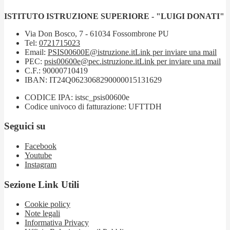
ISTITUTO ISTRUZIONE SUPERIORE - "LUIGI DONATI"
Via Don Bosco, 7 - 61034 Fossombrone PU
Tel:
0721715023
Email:
PSIS00600E@istruzione.it
Link per inviare una mail
PEC:
psis00600e@pec.istruzione.it
Link per inviare una mail
C.F.: 90000710419
IBAN: IT24Q0623068290000015131629
CODICE IPA: istsc_psis00600e
Codice univoco di fatturazione: UFTTDH
Seguici su
Facebook
Youtube
Instagram
Sezione Link Utili
Cookie policy
Note legali
Informativa Privacy