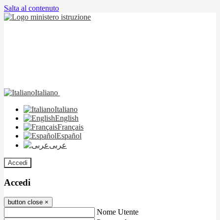
Salta al contenuto
Italiano
Italiano
English
Français
Español
عربى
Accedi
Accedi
button close
×
Nome Utente