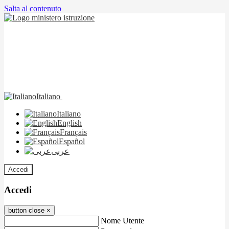
Salta al contenuto
Italiano
Italiano
English
Français
Español
عربى
Accedi
Accedi
button close
×
Nome Utente