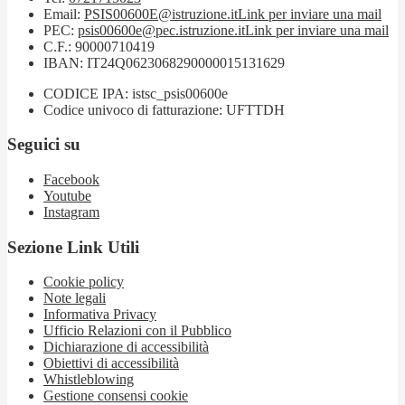
Email:
PSIS00600E@istruzione.it
Link per inviare una mail
PEC:
psis00600e@pec.istruzione.it
Link per inviare una mail
C.F.: 90000710419
IBAN: IT24Q0623068290000015131629
CODICE IPA: istsc_psis00600e
Codice univoco di fatturazione: UFTTDH
Seguici su
Facebook
Youtube
Instagram
Sezione Link Utili
Cookie policy
Note legali
Informativa Privacy
Ufficio Relazioni con il Pubblico
Dichiarazione di accessibilità
Obiettivi di accessibilità
Whistleblowing
Gestione consensi cookie