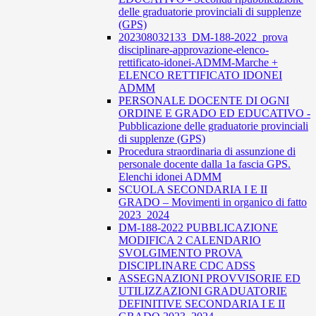
delle graduatorie provinciali di supplenze
(GPS)
202308032133_DM-188-2022_prova
disciplinare-approvazione-elenco-
rettificato-idonei-ADMM-Marche +
ELENCO RETTIFICATO IDONEI
ADMM
PERSONALE DOCENTE DI OGNI
ORDINE E GRADO ED EDUCATIVO -
Pubblicazione delle graduatorie provinciali
di supplenze (GPS)
Procedura straordinaria di assunzione di
personale docente dalla 1a fascia GPS.
Elenchi idonei ADMM
SCUOLA SECONDARIA I E II
GRADO – Movimenti in organico di fatto
2023_2024
DM-188-2022 PUBBLICAZIONE
MODIFICA 2 CALENDARIO
SVOLGIMENTO PROVA
DISCIPLINARE CDC ADSS
ASSEGNAZIONI PROVVISORIE ED
UTILIZZAZIONI GRADUATORIE
DEFINITIVE SECONDARIA I E II