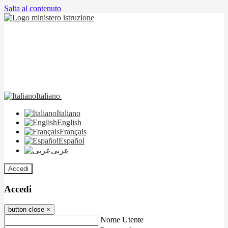
Salta al contenuto
Italiano
Italiano
English
Français
Español
عربى
Accedi
Accedi
button close
×
Nome Utente