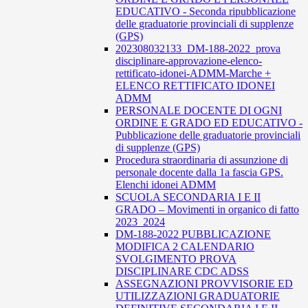
EDUCATIVO - Seconda ripubblicazione
delle graduatorie provinciali di supplenze
(GPS)
202308032133_DM-188-2022_prova
disciplinare-approvazione-elenco-
rettificato-idonei-ADMM-Marche +
ELENCO RETTIFICATO IDONEI
ADMM
PERSONALE DOCENTE DI OGNI
ORDINE E GRADO ED EDUCATIVO -
Pubblicazione delle graduatorie provinciali
di supplenze (GPS)
Procedura straordinaria di assunzione di
personale docente dalla 1a fascia GPS.
Elenchi idonei ADMM
SCUOLA SECONDARIA I E II
GRADO – Movimenti in organico di fatto
2023_2024
DM-188-2022 PUBBLICAZIONE
MODIFICA 2 CALENDARIO
SVOLGIMENTO PROVA
DISCIPLINARE CDC ADSS
ASSEGNAZIONI PROVVISORIE ED
UTILIZZAZIONI GRADUATORIE