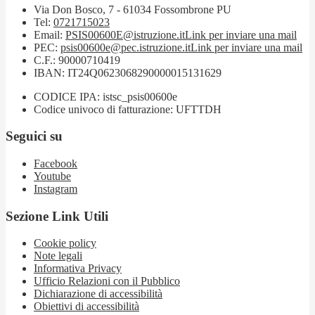
Via Don Bosco, 7 - 61034 Fossombrone PU
Tel:
0721715023
Email:
PSIS00600E@istruzione.it
Link per inviare una mail
PEC:
psis00600e@pec.istruzione.it
Link per inviare una mail
C.F.: 90000710419
IBAN: IT24Q0623068290000015131629
CODICE IPA: istsc_psis00600e
Codice univoco di fatturazione: UFTTDH
Seguici su
Facebook
Youtube
Instagram
Sezione Link Utili
Cookie policy
Note legali
Informativa Privacy
Ufficio Relazioni con il Pubblico
Dichiarazione di accessibilità
Obiettivi di accessibilità