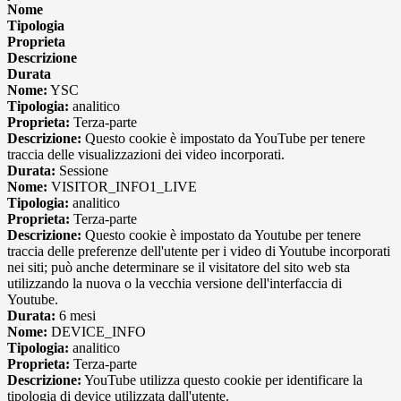
Nome
Tipologia
Proprieta
Descrizione
Durata
Nome:
YSC
Tipologia:
analitico
Proprieta:
Terza-parte
Descrizione:
Questo cookie è impostato da YouTube per tenere
traccia delle visualizzazioni dei video incorporati.
Durata:
Sessione
Nome:
VISITOR_INFO1_LIVE
Tipologia:
analitico
Proprieta:
Terza-parte
Descrizione:
Questo cookie è impostato da Youtube per tenere
traccia delle preferenze dell'utente per i video di Youtube incorporati
nei siti; può anche determinare se il visitatore del sito web sta
utilizzando la nuova o la vecchia versione dell'interfaccia di
Youtube.
Durata:
6 mesi
Nome:
DEVICE_INFO
Tipologia:
analitico
Proprieta:
Terza-parte
Descrizione:
YouTube utilizza questo cookie per identificare la
tipologia di device utilizzata dall'utente.