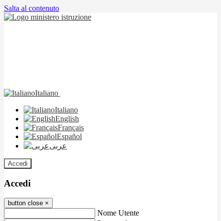
Salta al contenuto
Italiano
Italiano
English
Français
Español
عربى
Accedi
Accedi
button close
×
Nome Utente