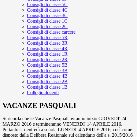
Consigli di classe 5C
Consigli di classe 4C
Consigli di classe 3C
Consigli di classe 1C
Consigli di classe 2C
Consigli di classe carcere
Consigli di classe 5R
Consigli di classe 3R
Consigli di classe 4R
Consigli di classe 1R
Consigli di classe 2R
Consigli di classe 5B
Consigli di classe 3B
Consigli di classe 4B
Consigli di classe 2B
Consigli di classe 1B
Collegio docenti
VACANZE PASQUALI
Si ricorda che le Vacanze Pasquali avranno inizio GIOVEDI' 24
MARZO 2016 e termineranno VENERDI' 1^ APRILE 2016.
Pertanto si rientrerà a scuola LUNEDI' 4 APRILE 2016, così come
disposto dalla Delibera Regionale sul calendario dell'a.s. 2015/2016