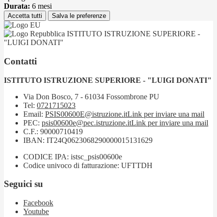
Durata:
6 mesi
Accetta tutti
Salva le preferenze
ISTITUTO ISTRUZIONE SUPERIORE -
"LUIGI DONATI"
Contatti
ISTITUTO ISTRUZIONE SUPERIORE - "LUIGI DONATI"
Via Don Bosco, 7 - 61034 Fossombrone PU
Tel:
0721715023
Email:
PSIS00600E@istruzione.it
Link per inviare una mail
PEC:
psis00600e@pec.istruzione.it
Link per inviare una mail
C.F.: 90000710419
IBAN: IT24Q0623068290000015131629
CODICE IPA: istsc_psis00600e
Codice univoco di fatturazione: UFTTDH
Seguici su
Facebook
Youtube