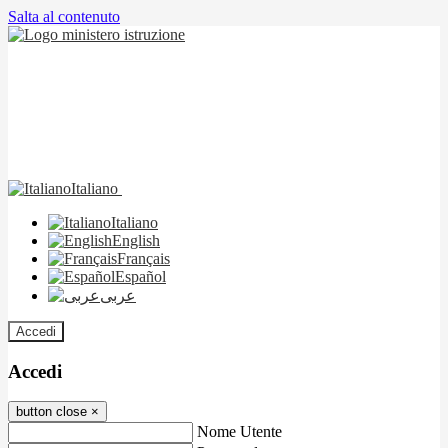
Salta al contenuto
Italiano
Italiano
English
Français
Español
عربى
Accedi
Accedi
button close
×
Nome Utente