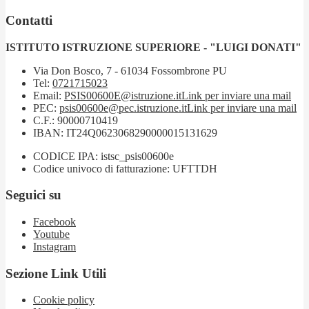
Contatti
ISTITUTO ISTRUZIONE SUPERIORE - "LUIGI DONATI"
Via Don Bosco, 7 - 61034 Fossombrone PU
Tel:
0721715023
Email:
PSIS00600E@istruzione.it
Link per inviare una mail
PEC:
psis00600e@pec.istruzione.it
Link per inviare una mail
C.F.: 90000710419
IBAN: IT24Q0623068290000015131629
CODICE IPA: istsc_psis00600e
Codice univoco di fatturazione: UFTTDH
Seguici su
Facebook
Youtube
Instagram
Sezione Link Utili
Cookie policy