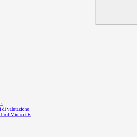
e.
 di valutazione
 Prof.Minucci F.