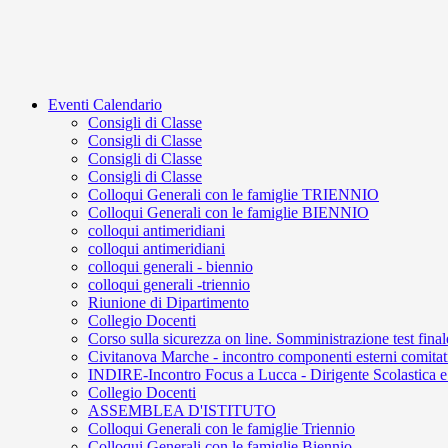
Eventi Calendario
Consigli di Classe
Consigli di Classe
Consigli di Classe
Consigli di Classe
Colloqui Generali con le famiglie TRIENNIO
Colloqui Generali con le famiglie BIENNIO
colloqui antimeridiani
colloqui antimeridiani
colloqui generali - biennio
colloqui generali -triennio
Riunione di Dipartimento
Collegio Docenti
Corso sulla sicurezza on line. Somministrazione test final
Civitanova Marche - incontro componenti esterni comitati
INDIRE-Incontro Focus a Lucca - Dirigente Scolastica e
Collegio Docenti
ASSEMBLEA D'ISTITUTO
Colloqui Generali con le famiglie Triennio
Colloqui Generali con le famiglie Biennio