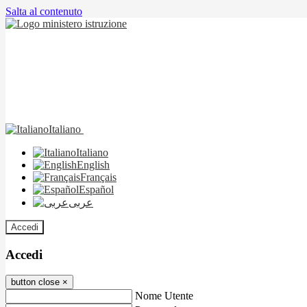
Salta al contenuto
Italiano
Italiano
English
Français
Español
عربى
Accedi
Accedi
button close
×
Nome Utente