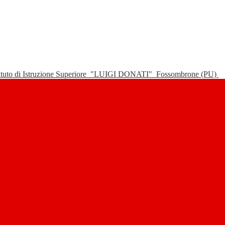
tituto di Istruzione Superiore
"LUIGI DONATI"
Fossombrone (PU)