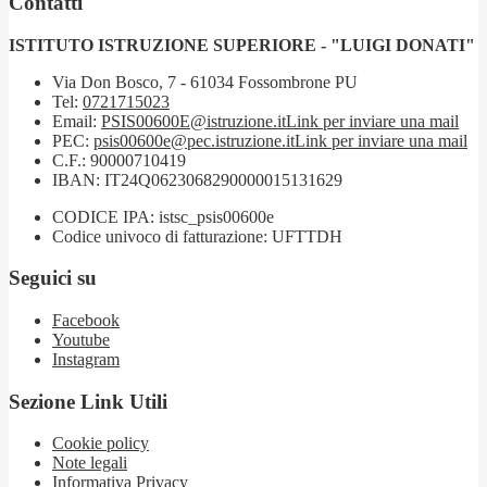
Contatti
ISTITUTO ISTRUZIONE SUPERIORE - "LUIGI DONATI"
Via Don Bosco, 7 - 61034 Fossombrone PU
Tel:
0721715023
Email:
PSIS00600E@istruzione.it
Link per inviare una mail
PEC:
psis00600e@pec.istruzione.it
Link per inviare una mail
C.F.: 90000710419
IBAN: IT24Q0623068290000015131629
CODICE IPA: istsc_psis00600e
Codice univoco di fatturazione: UFTTDH
Seguici su
Facebook
Youtube
Instagram
Sezione Link Utili
Cookie policy
Note legali
Informativa Privacy