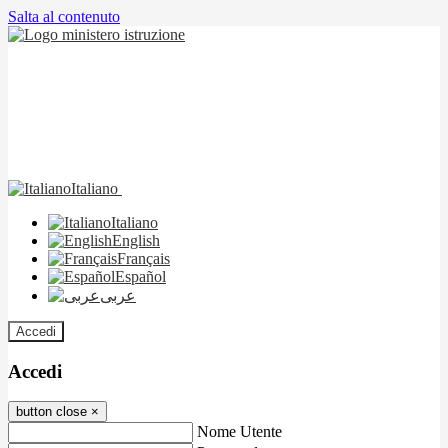
Salta al contenuto
Italiano
Italiano
English
Français
Español
عربى
Accedi
Accedi
button close
×
Nome Utente