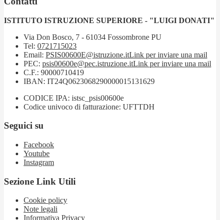
Contatti
ISTITUTO ISTRUZIONE SUPERIORE - "LUIGI DONATI"
Via Don Bosco, 7 - 61034 Fossombrone PU
Tel:
0721715023
Email:
PSIS00600E@istruzione.it
Link per inviare una mail
PEC:
psis00600e@pec.istruzione.it
Link per inviare una mail
C.F.: 90000710419
IBAN: IT24Q0623068290000015131629
CODICE IPA: istsc_psis00600e
Codice univoco di fatturazione: UFTTDH
Seguici su
Facebook
Youtube
Instagram
Sezione Link Utili
Cookie policy
Note legali
Informativa Privacy