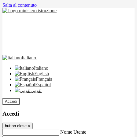
Salta al contenuto
Italiano
Italiano
English
Français
Español
عربى
Accedi
Accedi
button close
×
Nome Utente