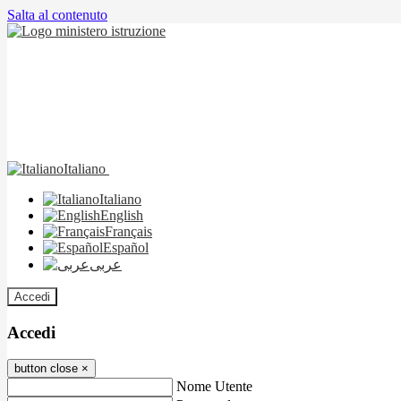
Salta al contenuto
Italiano
Italiano
English
Français
Español
عربى
Accedi
Accedi
button close
×
Nome Utente