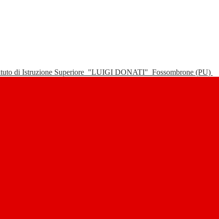
tituto di Istruzione Superiore
"LUIGI DONATI"
Fossombrone (PU)