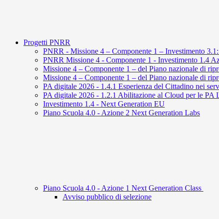
Progetti PNRR
PNRR - Missione 4 – Componente 1 – Investimento 3.1: 
PNRR Missione 4 - Componente 1 - Investimento 1.4 Azioni 
Missione 4 – Componente 1 – del Piano nazionale di ripres
Missione 4 – Componente 1 – del Piano nazionale di ripr
PA digitale 2026 - 1.4.1 Esperienza del Cittadino nei serv
PA digitale 2026 - 1.2.1 Abilitazione al Cloud per le PA 
Investimento 1.4 - Next Generation EU
Piano Scuola 4.0 - Azione 2 Next Generation Labs
Piano Scuola 4.0 - Azione 1 Next Generation Class
Avviso pubblico di selezione