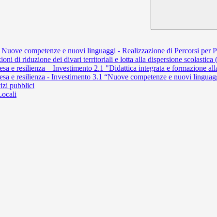
Nuove competenze e nuovi linguaggi - Realizzazione di Percorsi per 
di riduzione dei divari territoriali e lotta alla dispersione scolastic
a e resilienza – Investimento 2.1 "Didattica integrata e formazione alla
esa e resilienza - Investimento 3.1 “Nuove competenze e nuovi lingua
izi pubblici
Locali