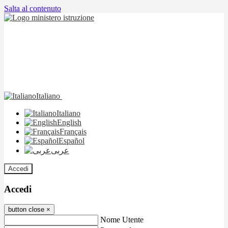
Salta al contenuto
Italiano
Italiano
English
Français
Español
عربى
Accedi
Accedi
button close
×
Nome Utente