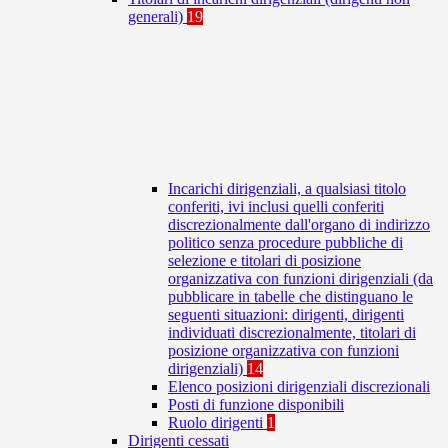
generali)
19
Incarichi dirigenziali, a qualsiasi titolo
conferiti, ivi inclusi quelli conferiti
discrezionalmente dall'organo di indirizzo
politico senza procedure pubbliche di
selezione e titolari di posizione
organizzativa con funzioni dirigenziali (da
pubblicare in tabelle che distinguano le
seguenti situazioni: dirigenti, dirigenti
individuati discrezionalmente, titolari di
posizione organizzativa con funzioni
dirigenziali)
14
Elenco posizioni dirigenziali discrezionali
Posti di funzione disponibili
Ruolo dirigenti
1
Dirigenti cessati