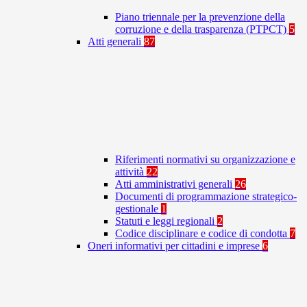
Piano triennale per la prevenzione della
corruzione e della trasparenza (PTPCT)
5
Atti generali
87
Riferimenti normativi su organizzazione e
attività
22
Atti amministrativi generali
26
Documenti di programmazione strategico-
gestionale
1
Statuti e leggi regionali
2
Codice disciplinare e codice di condotta
7
Oneri informativi per cittadini e imprese
6