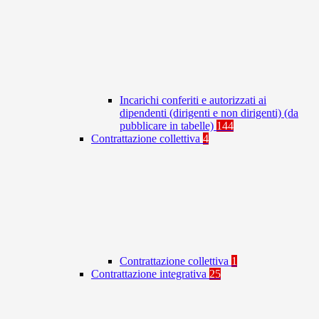
Incarichi conferiti e autorizzati ai
dipendenti (dirigenti e non dirigenti) (da
pubblicare in tabelle)
144
Contrattazione collettiva
4
Contrattazione collettiva
1
Contrattazione integrativa
25