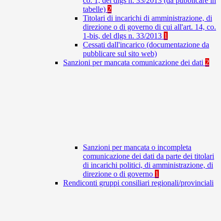
co. 1, del dlgs n. 33/2013 (da pubblicare in
tabelle)
2
Titolari di incarichi di amministrazione, di
direzione o di governo di cui all'art. 14, co.
1-bis, del dlgs n. 33/2013
1
Cessati dall'incarico (documentazione da
pubblicare sul sito web)
Sanzioni per mancata comunicazione dei dati
2
Sanzioni per mancata o incompleta
comunicazione dei dati da parte dei titolari
di incarichi politici, di amministrazione, di
direzione o di governo
1
Rendiconti gruppi consiliari regionali/provinciali