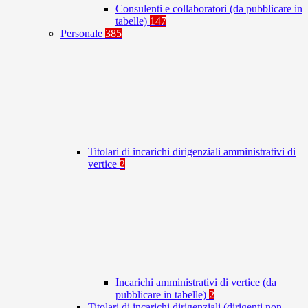
Consulenti e collaboratori (da pubblicare in
tabelle)
147
Personale
385
Titolari di incarichi dirigenziali amministrativi di
vertice
2
Incarichi amministrativi di vertice (da
pubblicare in tabelle)
2
Titolari di incarichi dirigenziali (dirigenti non